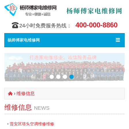
400-000-8860
󰇯
24小时免费服务热线：
Toggle
󰀥
杨师傅家电维修网
navigat
›
维修信息
󰄫
维修信息
NEWS
晋安区塔头空调维修维修
•