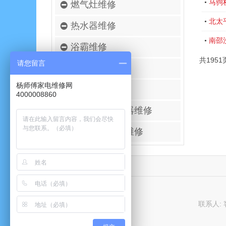
马驹
•
燃气灶维修
北太
•
热水器维修
南邵
•
浴霸维修
共1951
请您留言
空调移机安装
杨师傅家电维修网
壁挂炉维修
4000008860
进口空气净化器维修
太阳能热水器维修
联系人: