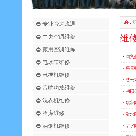
›
󰄫
专业管道疏通
维
中央空调维修
家用空调维修
国贸
•
电冰箱维修
慈云
•
电视机维修
慈云
•
音响功放维修
朝阳
•
洗衣机维修
姚家
•
冷库维修
甜水
•
油烟机维修
甜水
•