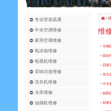
›
󰄫
专业管道疏通
维
中央空调维修
家用空调维修
马桶
•
电冰箱维修
固始
•
电视机维修
四惠
•
音响功放维修
管庄
•
洗衣机维修
中关
•
冷库维修
朝阳
•
油烟机维修
双桥
•