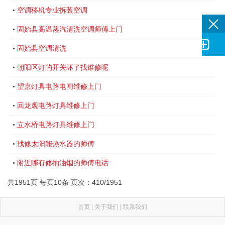
空调移机专业拆装空调
•
固始县高温蒸汽清洗空调师傅上门
•

固始县空调清洗
•
朝阳区灯的开关坏了找谁修呢
•
望京灯具电路电闸维修上门
•
回龙观电路灯具维修上门
•
立水桥电路灯具维修上门
•
找修太阳能热水器的师傅
•
附近哪有修抽油烟的师傅电话
•
共1951页 每页10条 页次：410/1951
首页
|
关于我们
|
联系我们