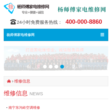
400-000-8860
󰇯
24小时免费服务热线：
Toggle
󰀥
杨师傅家电维修网
navigat
›
维修信息
󰄫
维修信息
NEWS
南宁东沟岭空调维修
•