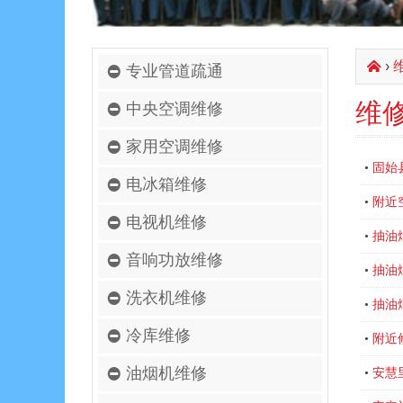
›
󰄫
专业管道疏通
维
中央空调维修
家用空调维修
固始
•
电冰箱维修
附近
•
电视机维修
抽油
•
音响功放维修
抽油
•
洗衣机维修
抽油
•
冷库维修
附近
•
油烟机维修
安慧
•