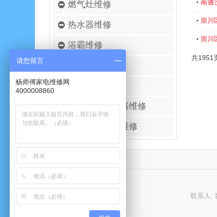
南通
•
燃气灶维修
崇川
•
热水器维修
崇川
•
浴霸维修
共1951
请您留言
空调移机安装
杨师傅家电维修网
壁挂炉维修
4000008860
进口空气净化器维修
太阳能热水器维修
联系人: