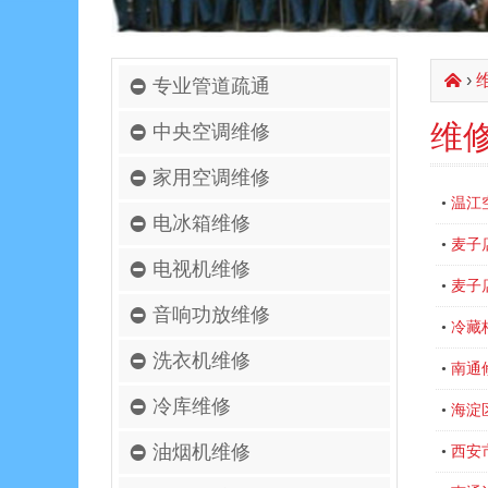
›
󰄫
专业管道疏通
维
中央空调维修
家用空调维修
温江
•
电冰箱维修
麦子
•
电视机维修
麦子
•
音响功放维修
冷藏
•
洗衣机维修
南通
•
冷库维修
海淀
•
油烟机维修
西安
•