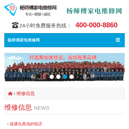
400-000-8860
󰇯
24小时免费服务热线：
Toggle
󰀥
杨师傅家电维修网
navigat
›
维修信息
󰄫
维修信息
NEWS
疏通化粪池的电话
•