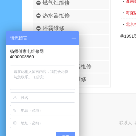
淮南
•
燃气灶维修
海淀
•
热水器维修
北京
•
浴霸维修
共1951
请您留言
空调移机安装
杨师傅家电维修网
壁挂炉维修
4000008860
进口空气净化器维修
太阳能热水器维修
联系人: