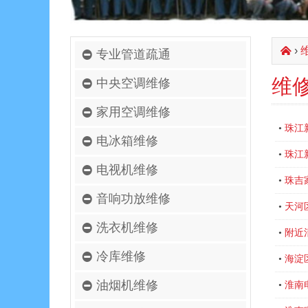
›
󰄫
专业管道疏通
维
中央空调维修
家用空调维修
珠江
•
电冰箱维修
珠江
•
电视机维修
珠吉
•
音响功放维修
天河
•
洗衣机维修
附近
•
冷库维修
海淀
•
油烟机维修
淮南
•