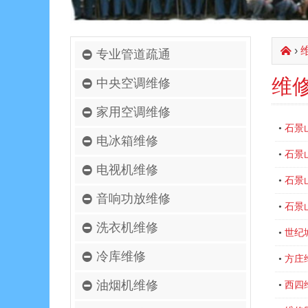
›
󰄫
专业管道疏通
维
中央空调维修
家用空调维修
石景
•
电冰箱维修
石景
•
电视机维修
石景
•
音响功放维修
石景
•
洗衣机维修
世纪
•
冷库维修
方庄
•
油烟机维修
西四
•