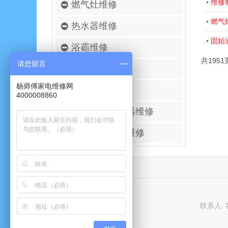
维修
•
燃气灶维修
燃气
•
热水器维修
固始
•
浴霸维修
共1951
请您留言
空调移机安装
杨师傅家电维修网
壁挂炉维修
4000008860
进口空气净化器维修
太阳能热水器维修
联系人: