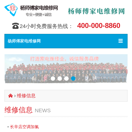
400-000-8860
󰇯
24小时免费服务热线：
Toggle
󰀥
杨师傅家电维修网
navigat
›
维修信息
󰄫
维修信息
NEWS
长辛店空调加氟
•