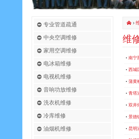
›
󰄫
专业管道疏通
维
中央空调维修
家用空调维修
南宁
•
电冰箱维修
西城
•
电视机维修
蒲黄
•
音响功放维修
青塔
•
洗衣机维修
双井
•
冷库维修
景德
•
油烟机维修
昆明
•