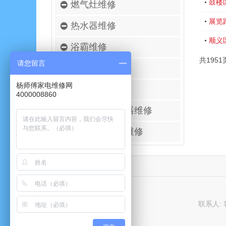
鼓楼
•
燃气灶维修
展览
•
热水器维修
顺义
•
浴霸维修
共1951
请您留言
空调移机安装
杨师傅家电维修网
壁挂炉维修
4000008860
进口空气净化器维修
太阳能热水器维修
联系人: