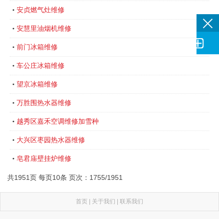
安贞燃气灶维修
•
安慧里油烟机维修
•

前门冰箱维修
•
车公庄冰箱维修
•
望京冰箱维修
•
万胜围热水器维修
•
越秀区嘉禾空调维修加雪种
•
大兴区枣园热水器维修
•
皂君庙壁挂炉维修
•
共1951页 每页10条 页次：1755/1951
首页
|
关于我们
|
联系我们