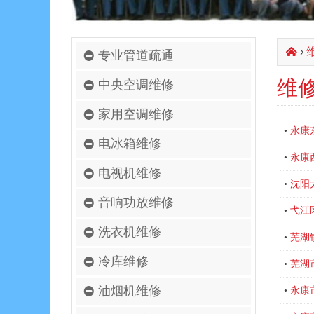
›
󰄫
专业管道疏通
维
中央空调维修
家用空调维修
永康
•
电冰箱维修
永康
•
电视机维修
沈阳
•
音响功放维修
弋江
•
洗衣机维修
芜湖
•
冷库维修
芜湖
•
油烟机维修
永康
•