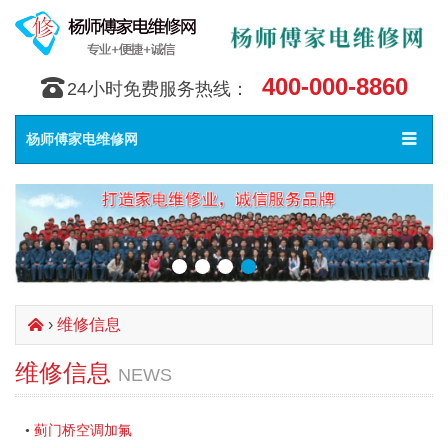
400-000-8860
󰇯
24小时免费服务热线：
Toggle
󰀥
杨师傅家电维修网
navigat
›
维修信息
󰄫
维修信息
NEWS
蓟门桥空调加氟
•