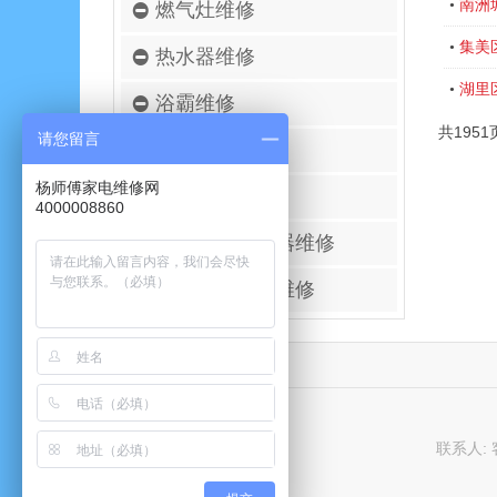
南洲
•
燃气灶维修
集美
•
热水器维修
湖里
•
浴霸维修
共1951
请您留言
空调移机安装
杨师傅家电维修网
壁挂炉维修
4000008860
进口空气净化器维修
太阳能热水器维修
联系人: