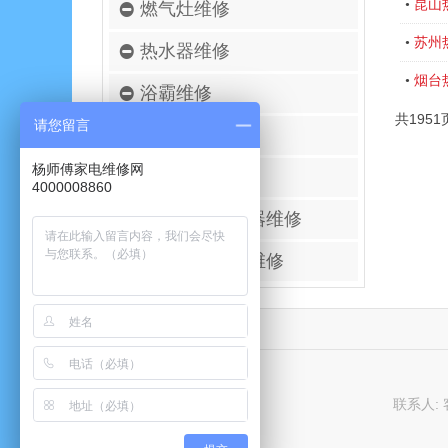
昆山
•
燃气灶维修
苏州
•
热水器维修
烟台
•
浴霸维修
共1951
请您留言
空调移机安装
杨师傅家电维修网
壁挂炉维修
4000008860
进口空气净化器维修
太阳能热水器维修
联系人: