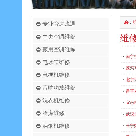
›
󰄫
专业管道疏通
维
中央空调维修
家用空调维修
南宁
•
电冰箱维修
荔湾
•
电视机维修
北京
•
音响功放维修
昌平
•
洗衣机维修
宜春
•
冷库维修
武汉
•
油烟机维修
长宁
•